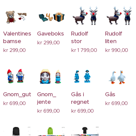
Valentines
Gaveboks
Rudolf
Rudolf
bamse
stor
liten
kr
299,00
kr
299,00
kr
1 799,00
kr
990,00
Gnom_gutt
Gnom_
Gås i
Gås
jente
regnet
kr
699,00
kr
699,00
kr
699,00
kr
699,00