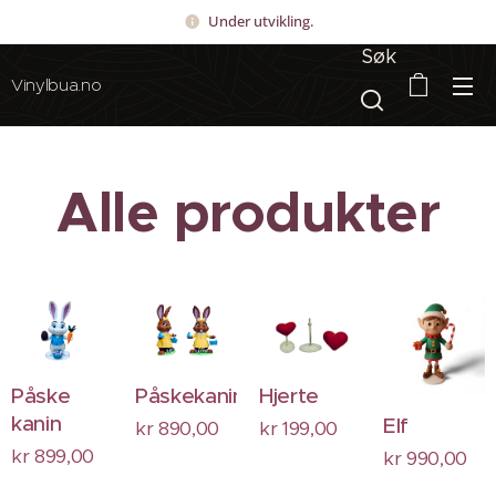
Under utvikling.
Søk
Vinylbua.no
Alle produkter
Påske
Påskekanin
Hjerte
kanin
Elf
kr
890,00
kr
199,00
kr
899,00
kr
990,00