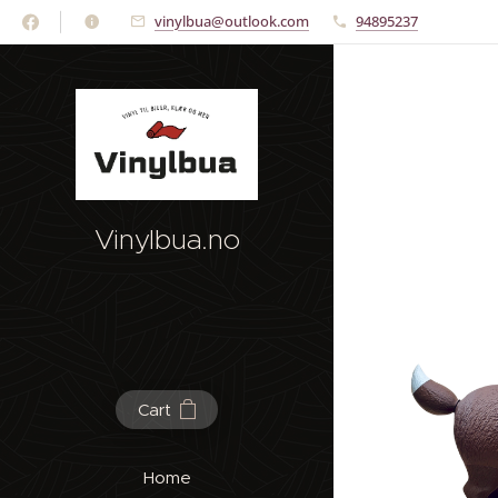
vinylbua@outlook.com
94895237
Vinylbua.no
Cart
Home