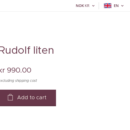
NOK
KR
EN
Rudolf liten
kr
990.00
xcluding shipping cost
Add to cart