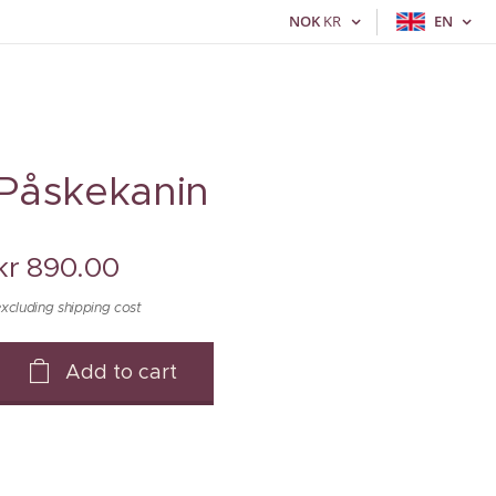
NOK
KR
EN
Påskekanin
kr
890.00
xcluding shipping cost
Add to cart