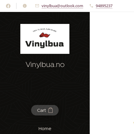
vinylbua@outlook.com
94895237
Vinylbua.no
Cart
Home